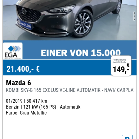
Finanzierung
monatlich ab
€
21.400,- €
149,-
Mazda 6
KOMBI SKY-G 165 EXCLUSIVE-LINE AUTOMATIK - NAVI/ CARPLAY
01/2019 |
50.417 km
Benzin |
121 kW (165 PS) |
Automatik
Farbe: Grau Metallic