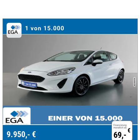
1 von 15.000
Finanzierung
monatlich ab
€
9.950,- €
69,-