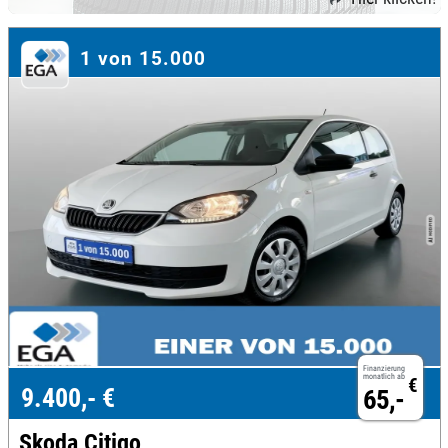
1 von 15.000
Finanzierung
monatlich ab
€
9.400,- €
65,-
Skoda Citigo