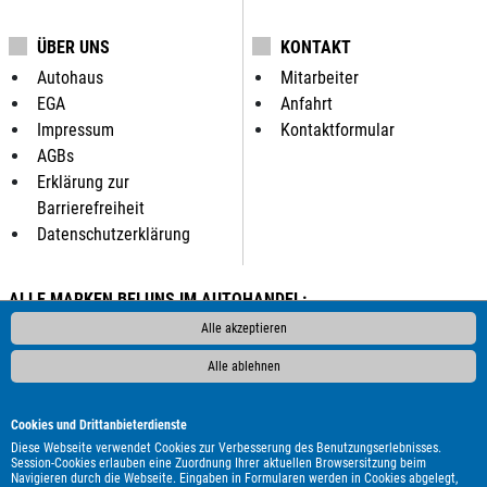
ÜBER UNS
KONTAKT
Autohaus
Mitarbeiter
EGA
Anfahrt
Impressum
Kontaktformular
AGBs
Erklärung zur
Barrierefreiheit
Datenschutzerklärung
ALLE MARKEN BEI UNS IM AUTOHANDEL:
Als Autohändler bieten wir Ihnen in unserem Automarkt
Alle akzeptieren
Gebrauchtwagen, Jahreswagen und Neuwagen folgender
Alle ablehnen
Automarken an:
ALPINA
Abarth
Alfa Romeo
Audi
BMW
Bentley
Cookies und Drittanbieterdienste
Borgward
Bürstner
Cadillac
Carado
Carthago
Diese Webseite verwendet Cookies zur Verbesserung des Benutzungserlebnisses.
Session-Cookies erlauben eine Zuordnung Ihrer aktuellen Browsersitzung beim
Chausson
Chevrolet
Citroën
Cupra
DAF
DFSK
DS
Navigieren durch die Webseite. Eingaben in Formularen werden in Cookies abgelegt,