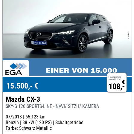
Finanzierung
monatlich ab
€
15.500,- €
108,-
Mazda CX-3
SKY-G 120 SPORTS-LINE - NAVI/ SITZH/ KAMERA
07/2018 |
65.123 km
Benzin |
88 kW (120 PS) |
Schaltgetriebe
Farbe: Schwarz Metallic