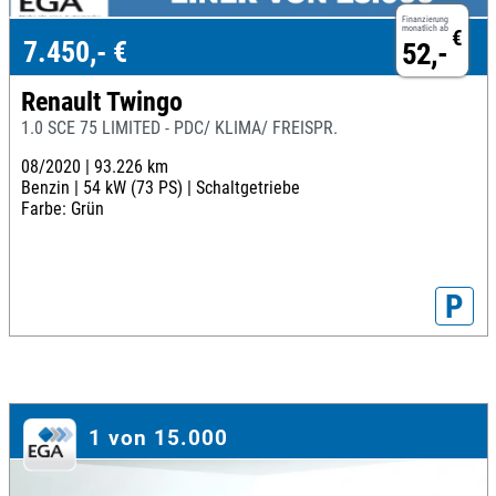
Finanzierung
monatlich ab
€
7.450,- €
52,-
Renault Twingo
1.0 SCE 75 LIMITED - PDC/ KLIMA/ FREISPR.
08/2020 |
93.226 km
Benzin |
54 kW (73 PS) |
Schaltgetriebe
Farbe: Grün
P
1 von 15.000