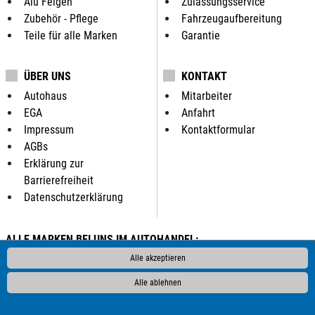
Alu Felgen
Zulassungsservice
Zubehör - Pflege
Fahrzeugaufbereitung
Teile für alle Marken
Garantie
ÜBER UNS
KONTAKT
Autohaus
Mitarbeiter
EGA
Anfahrt
Impressum
Kontaktformular
AGBs
Erklärung zur
Barrierefreiheit
Datenschutzerklärung
ALLE MARKEN BEI UNS IM AUTOHANDEL:
Als Autohändler bieten wir Ihnen in unserem Automarkt
Alle akzeptieren
Gebrauchtwagen, Jahreswagen und Neuwagen folgender
Alle ablehnen
Automarken an: